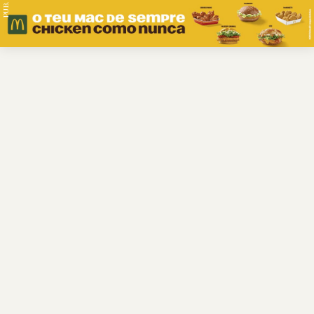
PUB.
Braga
Região
Desporto
Religião
Nacional
Internacional