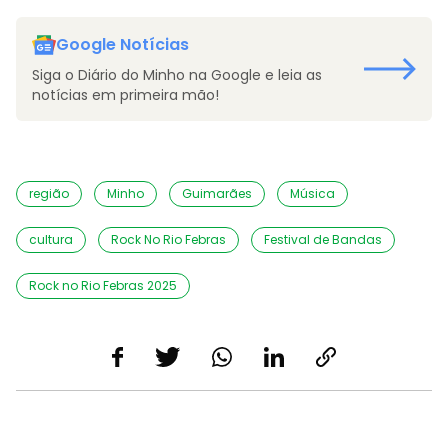
Google Notícias
Siga o Diário do Minho na Google e leia as
notícias em primeira mão!
região
Minho
Guimarães
Música
cultura
Rock No Rio Febras
Festival de Bandas
Rock no Rio Febras 2025