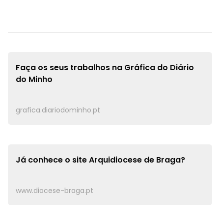
Faça os seus trabalhos na
Gráfica do Diário
do Minho
grafica.diariodominho.pt
Já conhece o site
Arquidiocese de Braga?
www.diocese-braga.pt