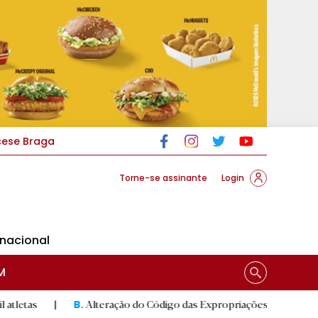
cese Braga
Torne-se assinante
Login
rnacional
M
Alteração do Código das Expropriações pode ajudar construção 
B.