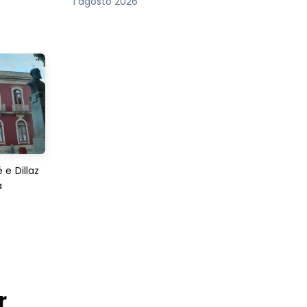
1 agosto 2026
e Dillaz
a
r