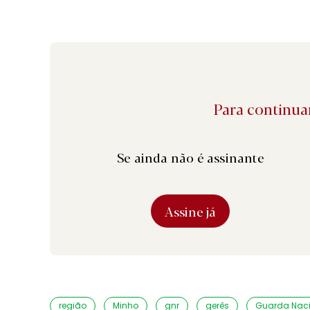
Para continuar
Se ainda não é assinante
Assine já
região
Minho
gnr
gerês
Guarda Naci