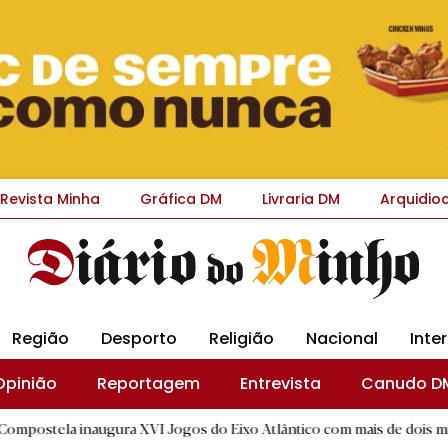
Revista Minha
Gráfica DM
Livraria DM
Arquidio
Região
Desporto
Religião
Nacional
Inte
Opinião
Reportagem
Entrevista
Canudo D
augura XVI Jogos do Eixo Atlântico com mais de dois mil atletas
|