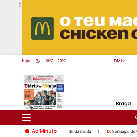
PUB.
DMtv
Hoje
16ºC
29ºC
Braga
Ao Minuto
to e à inovação do mundo da moda
|
Santiago de Compostela in
D.