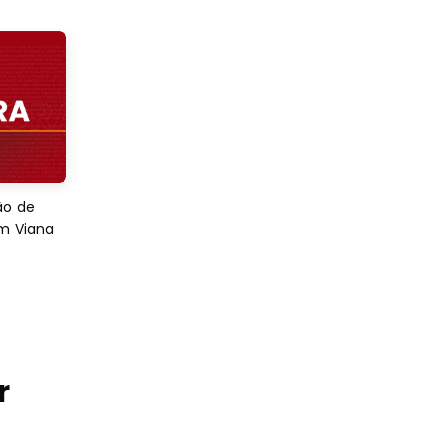
ão de
em Viana
r