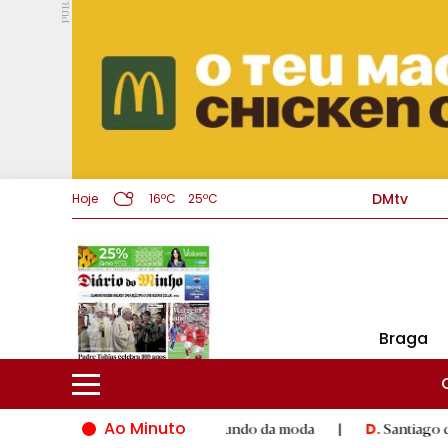
PUB.
DMtv
Hoje
16ºC
25ºC
Braga
Ao Minuto
lento e à inovação do mundo da moda
|
Santiago de Compostela
D.