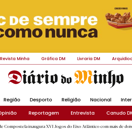
Revista Minha
Gráfica DM
Livraria DM
Arquidio
Região
Desporto
Religião
Nacional
Inte
Opinião
Reportagem
Entrevista
Canudo D
 inaugura XVI Jogos do Eixo Atlântico com mais de dois mil atletas