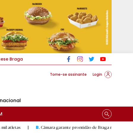
cese Braga
Torne-se assinante
Login
rnacional
M
|
Câmara garante prontidão de Braga no resgate animal
|
B.