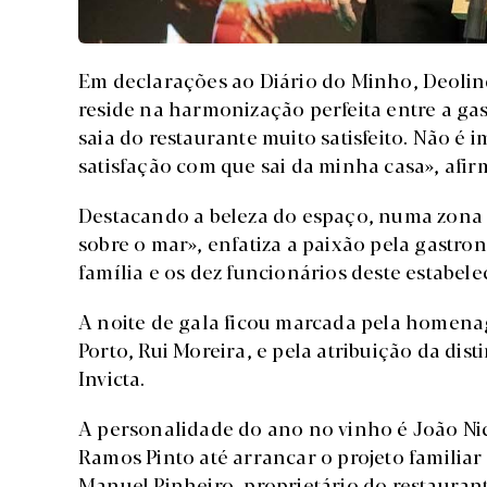
Em declarações ao Diário do Minho, Deolin
reside na harmonização perfeita entre a ga
saia do restaurante muito satisfeito. Não é 
satisfação com que sai da minha casa», afir
Destacando a beleza do espaço, numa zona p
sobre o mar», enfatiza a paixão pela gastro
família e os dez funcionários deste estabel
A noite de gala ficou marcada pela homen
Porto, Rui Moreira, e pela atribuição da di
Invicta.
A personalidade do ano no vinho é João Nic
Ramos Pinto até arrancar o projeto familiar
Manuel Pinheiro, proprietário do restauran