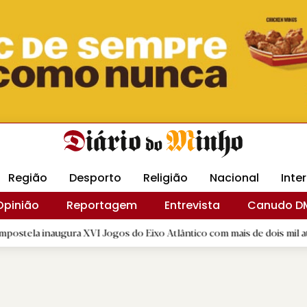
Revista Minha
Gráfica DM
Livraria DM
Arquidio
Região
Desporto
Religião
Nacional
Inte
Opinião
Reportagem
Entrevista
Canudo D
ra XVI Jogos do Eixo Atlântico com mais de dois mil atletas
|
D