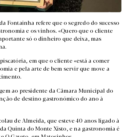
da Fontainha refere que o segredo do sucesso
stronomia e os vinhos. «Quero que o cliente
importante só o dinheiro que deixa, mas
ma.
iscatória, em que o cliente «está a comer
nomia e pela arte de bem servir que move a
ecimento.
agem ao presidente da Câmara Municipal do
stinção de destino gastronómico do ano à
olau de Almeida, que esteve 40 anos ligado à
 da Quinta do Monte Xisto, e na gastronomia é
te O Gaveto, em Matosinhos.