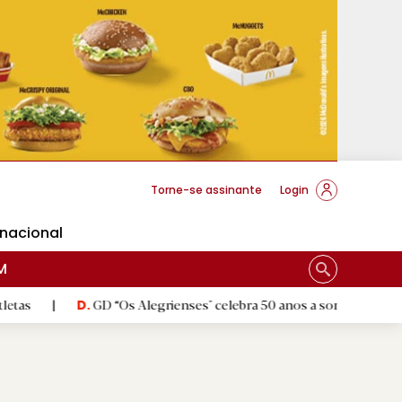
cese Braga
Torne-se assinante
Login
rnacional
M
GD “Os Alegrienses" celebra 50 anos a sonhar com «casa própria»
.