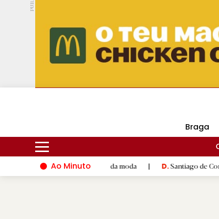
PUB.
DMtv
Hoje
18ºC
29ºC
Braga
Ao Minuto
 à inovação do mundo da moda
|
Santiago de Compostela inaugu
D.