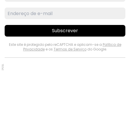
Subscrever
Este site é protegido pelo reCAPTCHA e aplicam-se a
Política de
Privacidade
e os
Termos de Serviço
do Google.
PUB.