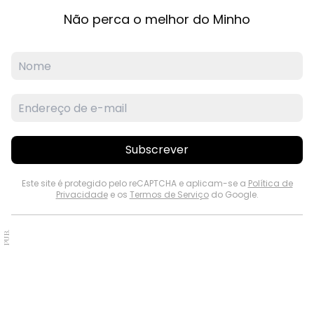
Não perca o melhor do Minho
Subscrever
Este site é protegido pelo reCAPTCHA e aplicam-se a
Política de
Privacidade
e os
Termos de Serviço
do Google.
PUB.