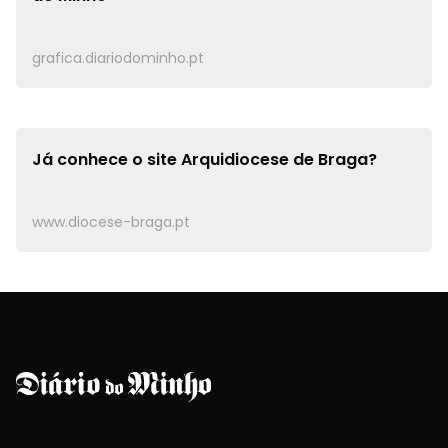
grafica.diariodominho.pt
Já conhece o site
Arquidiocese de Braga?
www.diocese-braga.pt