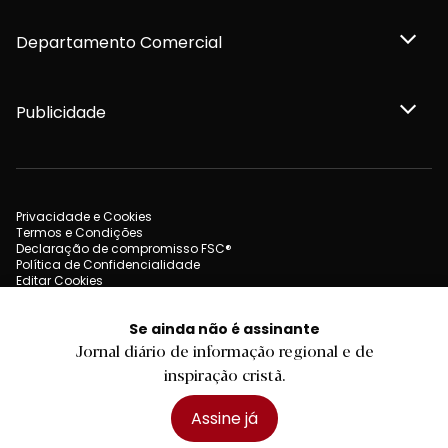
Departamento Comercial
Publicidade
Privacidade e Cookies
Termos e Condições
Declaração de compromisso FSC®
Política de Confidencialidade
Editar Cookies
for tomorrow by
LKCOM
2026 Diário do Minho, Lda. © Todos os direitos reservados
Se ainda não é assinante
Jornal diário de informação regional e de
inspiração cristã.
Assine já