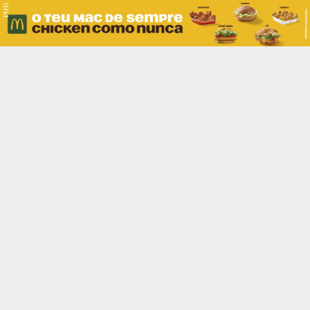
PUB.
Braga
Região
Desporto
Religião
Nacional
Internacional