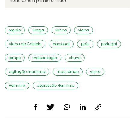
notícias em primeira mão!
região
Braga
Minho
viana
Viana do Castelo
nacional
país
portugal
tempo
meteorologia
chuva
agitação marítima
mau tempo
vento
Herminia
depressão Hermínia