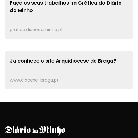
Faça os seus trabalhos na
Gráfica do Diário
do Minho
grafica.diariodominho.pt
Já conhece o site
Arquidiocese de Braga?
www.diocese-braga.pt