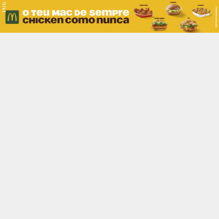
PUB.
Braga
Região
Desporto
Religião
Nacional
Internacional