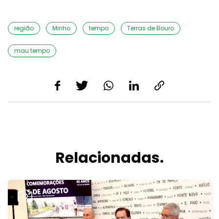
região
Minho
tempo
Terras de Bouro
mau tempo
Relacionadas.