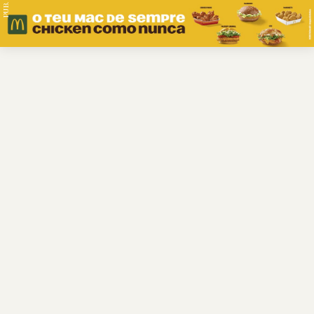
PUB.
Braga
Região
Desporto
Religião
Nacional
Internacional