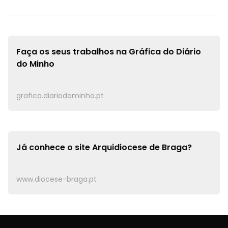
Faça os seus trabalhos na
Gráfica do Diário
do Minho
grafica.diariodominho.pt
Já conhece o site
Arquidiocese de Braga?
www.diocese-braga.pt