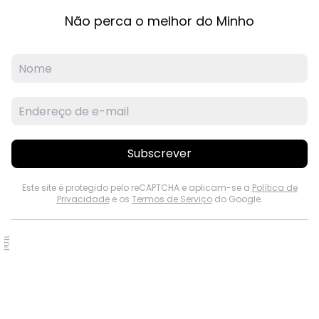
Não perca o melhor do Minho
Subscrever
Este site é protegido pelo reCAPTCHA e aplicam-se a
Política de
Privacidade
e os
Termos de Serviço
do Google.
PUB.