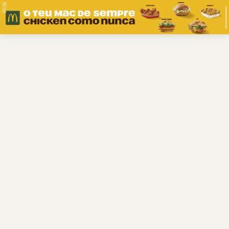
PUB.
Braga
Região
Desporto
Religião
Nacional
Internacional