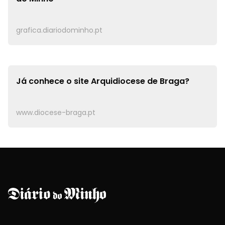
grafica.diariodominho.pt
Já conhece o site
Arquidiocese de Braga?
www.diocese-braga.pt