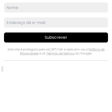
Subscrever
Este site é protegido pelo reCAPTCHA e aplicam-se a
Política de
Privacidade
e os
Termos de Serviço
do Google.
PUB.