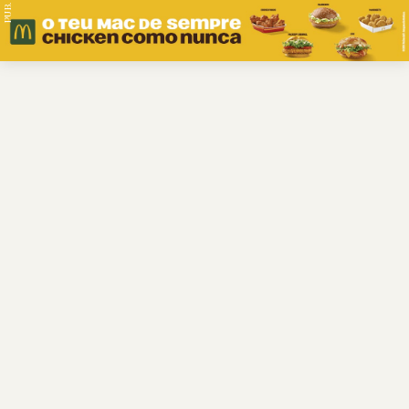
PUB.
Braga
Região
Desporto
Religião
Nacional
Internacional