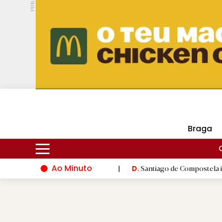
PUB.
DMtv
Hoje
16ºC
30ºC
Braga
Ao Minuto
ão do mundo da moda
|
Santiago de Compostela inaugura XVI Jo
D.