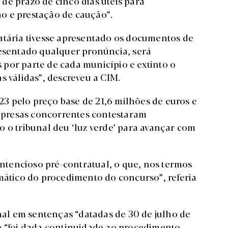
de prazo de cinco dias úteis para
o e prestação de caução”.
atária tivesse apresentado os documentos de
resentado qualquer pronúncia, será
por parte de cada município e extinto o
s válidas”, descreveu a CIM.
3 pelo preço base de 21,6 milhões de euros e
presas concorrentes contestaram
 o tribunal deu ‘luz verde’ para avançar com
tencioso pré-contratual, o que, nos termos
omático do procedimento do concurso”, referia
unal em sentenças “datadas de 30 de julho de
e “foi dada continuidade ao procedimento