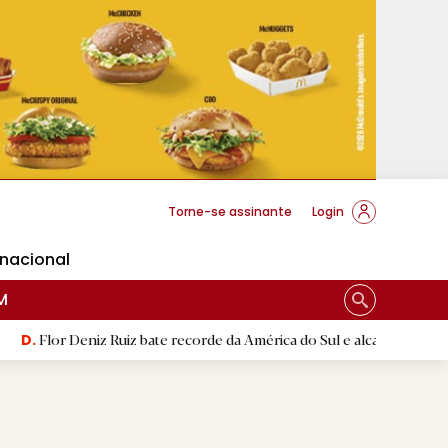
cese Braga
Torne-se assinante
Login
rnacional
M
iz Ruiz bate recorde da América do Sul e alcança segunda melhor ma