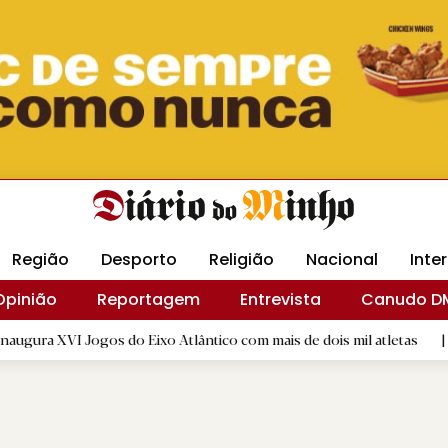
Revista Minha
Gráfica DM
Livraria DM
Arquidio
Região
Desporto
Religião
Nacional
Inte
Opinião
Reportagem
Entrevista
Canudo D
gos do Eixo Atlântico com mais de dois mil atletas
|
Flor Den
D.