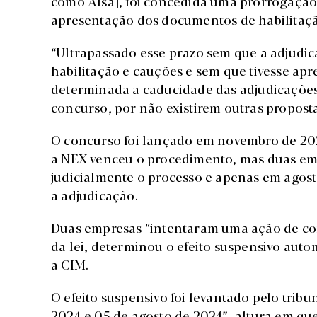
como Alsa], foi concedida uma prorrogação 
apresentação dos documentos de habilitaçã
“Ultrapassado esse prazo sem que a adjudic
habilitação e cauções e sem que tivesse ap
determinada a caducidade das adjudicações 
concurso, por não existirem outras proposta
O concurso foi lançado em novembro de 202
a NEX venceu o procedimento, mas duas em
judicialmente o processo e apenas em agosto
a adjudicação.
Duas empresas “intentaram uma ação de con
da lei, determinou o efeito suspensivo aut
a CIM.
O efeito suspensivo foi levantado pelo trib
2024 e 05 de agosto de 2024”, altura em qu