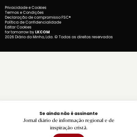
Privacidade e Cookies
Termos e Condições
Declaração de compromisso FSC®
Política de Confidencialidade
Editar Cookies
for tomorrow by
LKCOM
2026 Diário do Minho, Lda. © Todos os direitos reservados
Se ainda não é assinante
Jornal diário de informação regional e de
inspiração cristã.