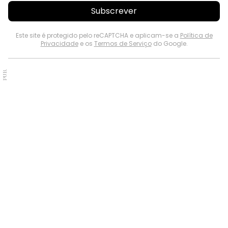
Subscrever
Este site é protegido pelo reCAPTCHA e aplicam-se a
Política de
Privacidade
e os
Termos de Serviço
do Google.
PUB.