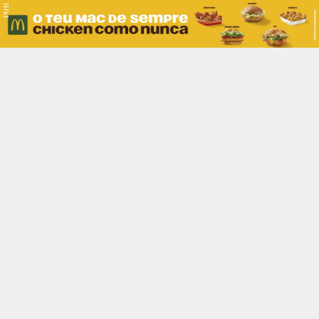
PUB.
Braga
Região
Desporto
Religião
Nacional
Internacional