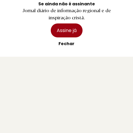
Assinaturas
Se ainda não é assinante
Jornal diário de informação regional e de
Publicidade
inspiração cristã.
Assine já
Fechar
Contactos Gerais
Redação
Departamento Comercial
Publicidade