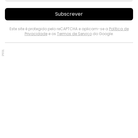
Subscrever
Este site é protegido pelo reCAPTCHA e aplicam-se a
Política de
Privacidade
e os
Termos de Serviço
do Google.
PUB.