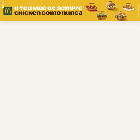
PUB.
Braga
Região
Desporto
Religião
Nacional
Internacional