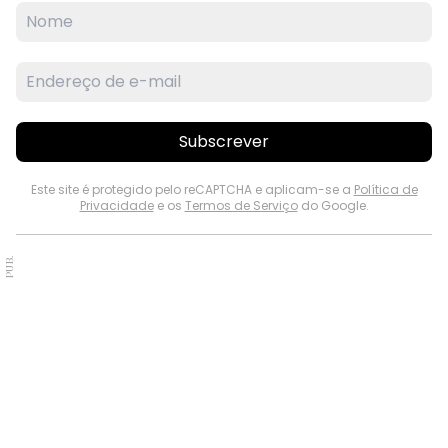
Subscrever
Este site é protegido pelo reCAPTCHA e aplicam-se a
Política de
Privacidade
e os
Termos de Serviço
do Google.
PUB.