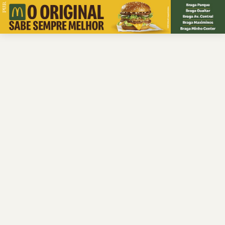
PUB.
Braga
Região
Desporto
Religião
Nacional
Internacional