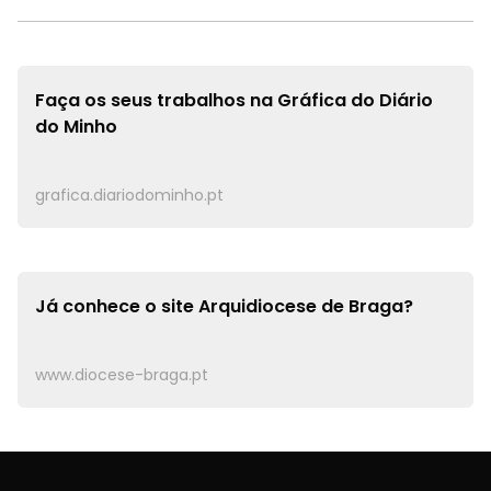
Faça os seus trabalhos na
Gráfica do Diário
do Minho
grafica.diariodominho.pt
Já conhece o site
Arquidiocese de Braga?
www.diocese-braga.pt