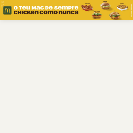
PUB.
Braga
Região
Desporto
Religião
Nacional
Internacional