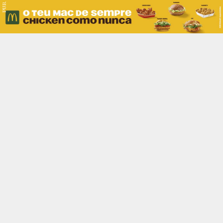
PUB.
Braga
Região
Desporto
Religião
Nacional
Internacional