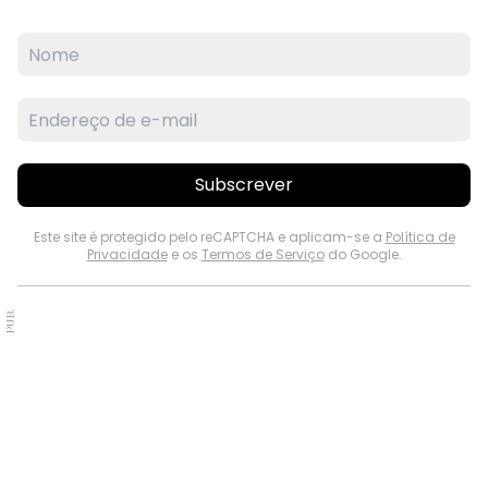
Subscrever
Este site é protegido pelo reCAPTCHA e aplicam-se a
Política de
Privacidade
e os
Termos de Serviço
do Google.
PUB.