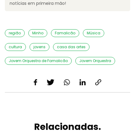
notícias em primeira mão!
região
Minho
Famalicão
Música
cultura
jovens
casa das artes
Jovem Orquestra de Famalicão
Jovem Orquestra
Relacionadas.