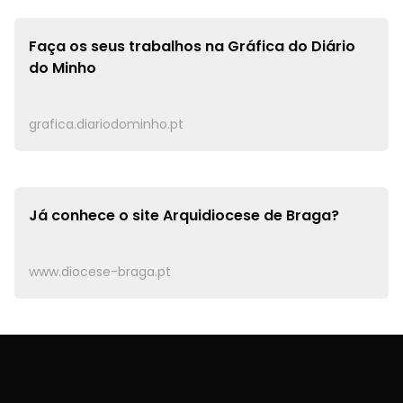
Faça os seus trabalhos na
Gráfica do Diário
do Minho
grafica.diariodominho.pt
Já conhece o site
Arquidiocese de Braga?
www.diocese-braga.pt