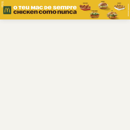
PUB.
Braga
Região
Desporto
Religião
Nacional
Internacional