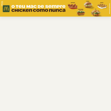
PUB.
Braga
Região
Desporto
Religião
Nacional
Internacional