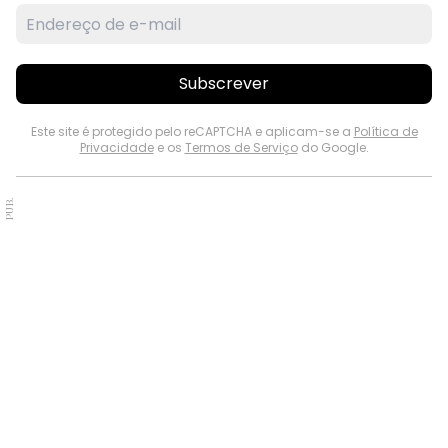
Subscrever
Este site é protegido pelo reCAPTCHA e aplicam-se a
Política de
Privacidade
e os
Termos de Serviço
do Google.
PUB.