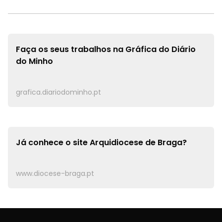
Faça os seus trabalhos na
Gráfica do Diário
do Minho
grafica.diariodominho.pt
Já conhece o site
Arquidiocese de Braga?
www.diocese-braga.pt