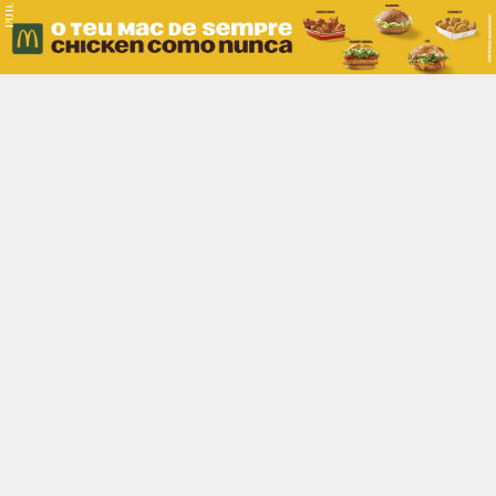
PUB.
Braga
Região
Desporto
Religião
Nacional
Internacional