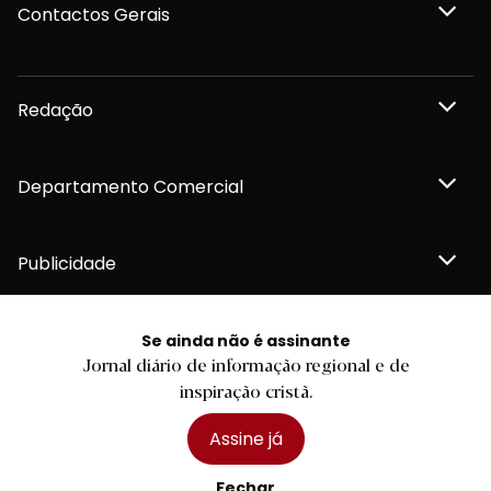
Contactos Gerais
Redação
Departamento Comercial
Publicidade
Se ainda não é assinante
Jornal diário de informação regional e de
Privacidade e Cookies
inspiração cristã.
Termos e Condições
Declaração de compromisso FSC®
Política de Confidencialidade
Assine já
Editar Cookies
for tomorrow by
LKCOM
2026 Diário do Minho, Lda. © Todos os direitos reservados
Fechar