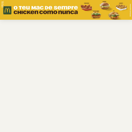
PUB.
Braga
Região
Desporto
Religião
Nacional
Internacional