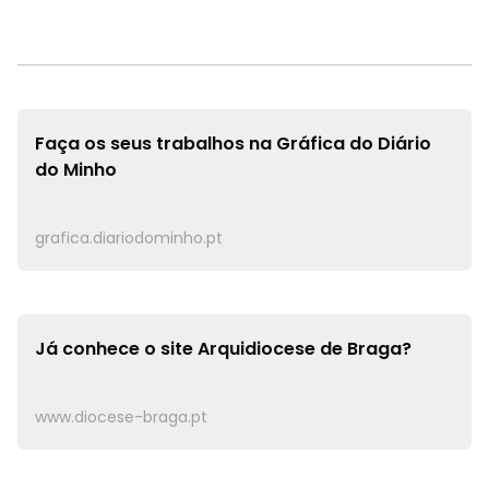
Faça os seus trabalhos na
Gráfica do Diário
do Minho
grafica.diariodominho.pt
Já conhece o site
Arquidiocese de Braga?
www.diocese-braga.pt