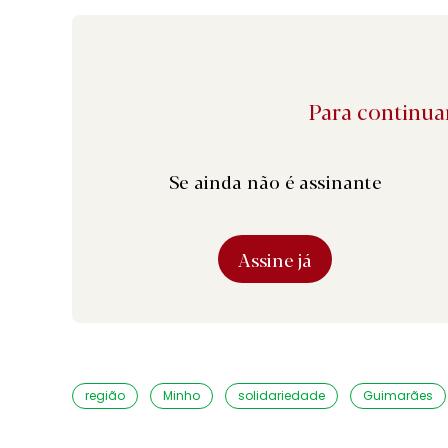
Para continuar
Se ainda não é assinante
Assine já
região
Minho
solidariedade
Guimarães