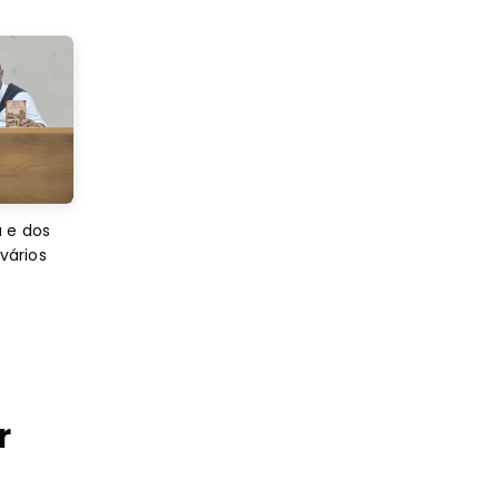
 e dos
 vários
r