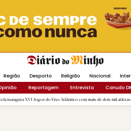
Revista Minha
Gráfica DM
Livraria DM
Arquidio
Região
Desporto
Religião
Nacional
Inte
Opinião
Reportagem
Entrevista
Canudo D
 Jogos do Eixo Atlântico com mais de dois mil atletas
|
GD "
D.