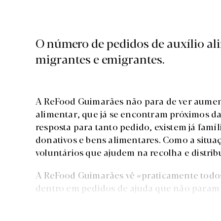
O número de pedidos de auxílio a
migrantes e emigrantes.
A ReFood Guimarães não para de ver aumen
alimentar, que já se encontram próximos 
resposta para tanto pedido, existem já famí
donativos e bens alimentares. Como a situaç
voluntários que ajudem na recolha e distribui
A ReFood Guimarães vê «praticamente todos
dentro em pedidos de ajuda que não param d