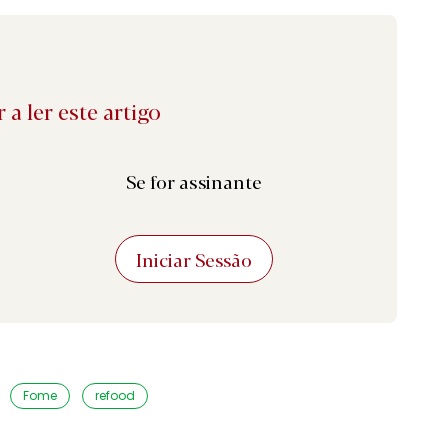
 a ler este artigo
Se for assinante
Iniciar Sessão
Fome
refood