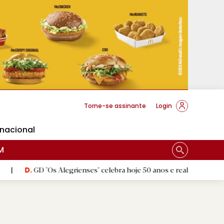
cese Braga
Torne-se assinante
Login
rnacional
M
Os Alegrienses" celebra hoje 50 anos e realiza amanhã a festa comem