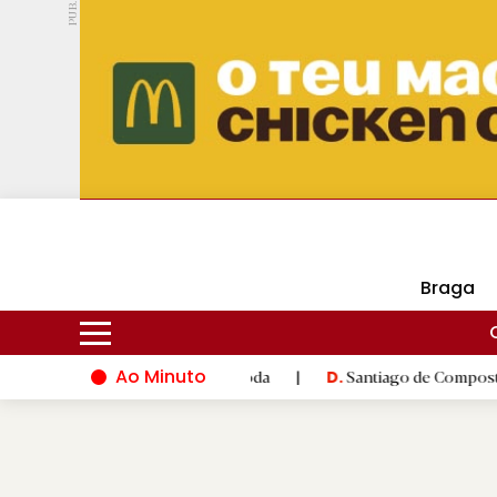
PUB.
DMtv
Hoje
16ºC
30ºC
Braga
Ao Minuto
ovação do mundo da moda
|
Santiago de Compostela inaugura XVI
D.