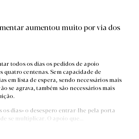
limentar aumentou muito por via dos
tar todos os dias os pedidos de apoio
das quatro centenas. Sem capacidade de
lias em lista de espera, sendo necessários mais
ão se agrava, também são necessários mais
ção.
 os dias» o desespero entrar-lhe pela porta
e se multiplicar. O apoio que...