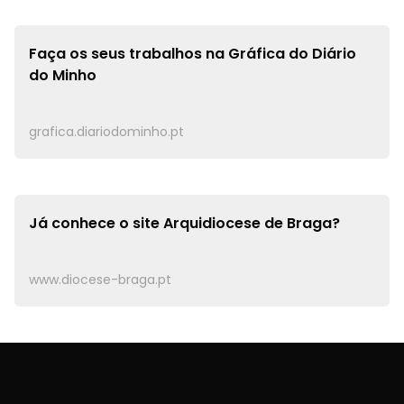
Faça os seus trabalhos na
Gráfica do Diário
do Minho
grafica.diariodominho.pt
Já conhece o site
Arquidiocese de Braga?
www.diocese-braga.pt