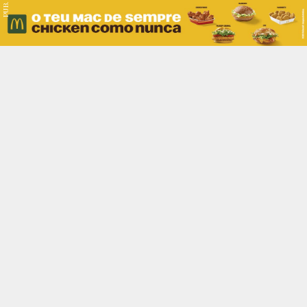
PUB.
Braga
Região
Desporto
Religião
Nacional
Internacional