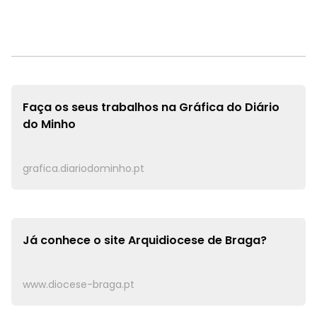
Faça os seus trabalhos na
Gráfica do Diário
do Minho
grafica.diariodominho.pt
Já conhece o site
Arquidiocese de Braga?
www.diocese-braga.pt