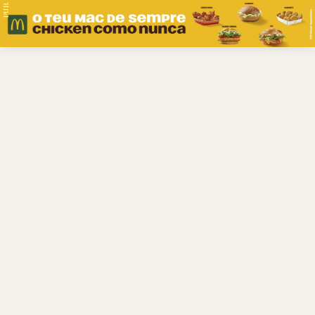
PUB.
Braga
Região
Desporto
Religião
Nacional
Internacional