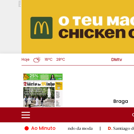
PUB.
DMtv
Hoje
16ºC
28ºC
Braga
Ao Minuto
lento e à inovação do mundo da moda
|
Santiago de Compostela
D.