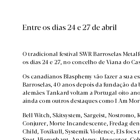
Entre os dias 24 e 27 de abril
O tradicional festival SWR Barroselas Metalfes
os dias 24 e 27, no concelho de Viana do Cas
Os canadianos Blasphemy vão fazer a sua e
Barroselas, 40 anos depois da fundação da 
alemães Tankard voltam a Portugal oito an
ainda com outros destaques como I Am Morb
Bell Witch, Skitsystem, Sargeist, Nostromo, K
Conjurer, Morte Incandescente, Fredag den 
Child, Toxikull, Systemik Violence, Els focs
Snet, Hierophant, Analepsy, Hexecutor, Co