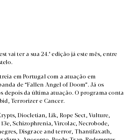
t vai ter a sua 24.ª edição já este mês, entre
telo.
streia em Portugal com a atuação em
banda de “Fallen Angel of Doom”. Já os
os depois da última atuação. O programa conta
id, Terrorizer e Cancer.
rypts, Diocletian, Lik, Rope Sect, Vulture,
13e, Schizophrenia, Vircolac, Necrobode,
 negres, Disgrace and terror, Thantifaxath,
brafuma, Aposento, Booby Trap, Redemptus,