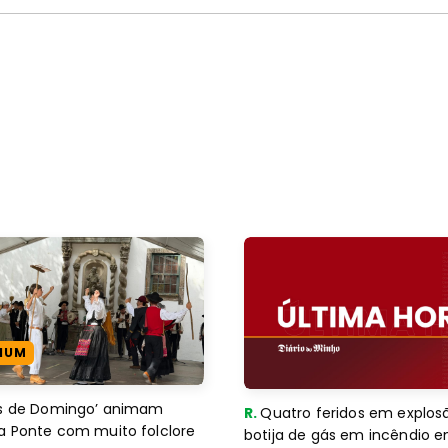
IUM
es de Domingo’ animam
R.
Quatro feridos em explos
a Ponte com muito folclore
botija de gás em incêndio 