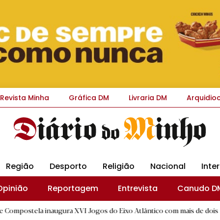
Revista Minha
Gráfica DM
Livraria DM
Arquidio
Região
Desporto
Religião
Nacional
Inte
Opinião
Reportagem
Entrevista
Canudo D
 inaugura XVI Jogos do Eixo Atlântico com mais de dois mil atletas