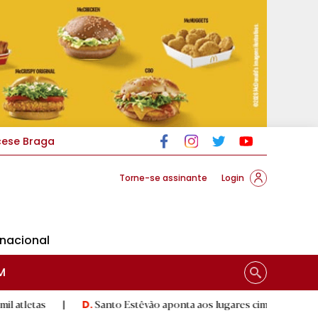
cese Braga
Torne-se assinante
Login
rnacional
M
|
Santo Estêvão aponta aos lugares cimeiros da Honra
|
D.