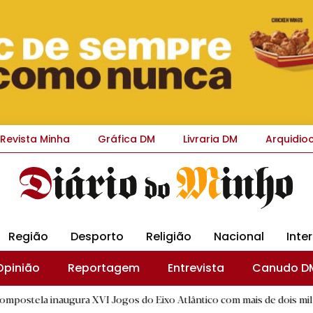
Revista Minha
Gráfica DM
Livraria DM
Arquidio
Região
Desporto
Religião
Nacional
Inte
Opinião
Reportagem
Entrevista
Canudo D
ugura XVI Jogos do Eixo Atlântico com mais de dois mil atletas
|