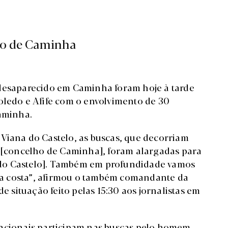
to de Caminha
 desaparecido em Caminha foram hoje à tarde
oledo e Afife com o envolvimento de 30
Caminha.
Viana do Castelo, as buscas, que decorriam
o [concelho de Caminha], foram alargadas para
na do Castelo]. Também em profundidade vamos
s da costa”, afirmou o também comandante da
de situação feito pelas 15:30 aos jornalistas em
racionais participam nas buscas pelo homem