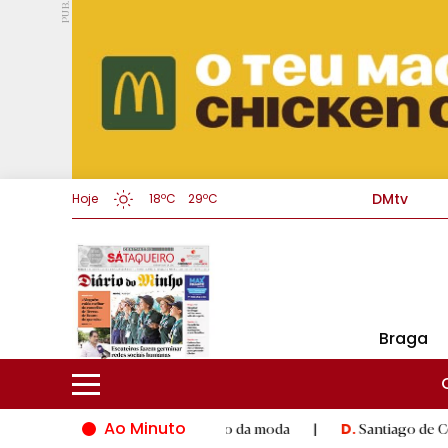
PUB.
DMtv
Hoje
18ºC
29ºC
Braga
Ao Minuto
 e à inovação do mundo da moda
|
Santiago de Compostela ina
D.