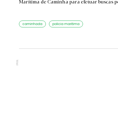
Marítima de Caminha para efetuar buscas p
caminhada
policia maritima
PUB.