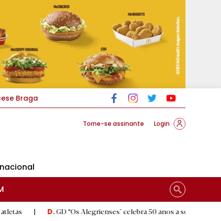
cese Braga
Torne-se assinante
Login
rnacional
M
GD “Os Alegrienses" celebra 50 anos a sonhar com «casa própria
D.