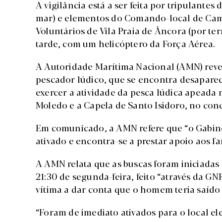
A vigilância está a ser feita por tripulantes
mar) e elementos do Comando-local de Ca
Voluntários de Vila Praia de Âncora (por te
tarde, com um helicóptero da Força Aérea.
A Autoridade Marítima Nacional (AMN) revel
pescador lúdico, que se encontra desapare
exercer a atividade da pesca lúdica apeada 
Moledo e a Capela de Santo Isidoro, no co
Em comunicado, a AMN refere que “o Gabinet
ativado e encontra-se a prestar apoio aos fa
A AMN relata que as buscas foram iniciadas
21:30 de segunda-feira, feito “através da G
vítima a dar conta que o homem teria saído 
“Foram de imediato ativados para o local e