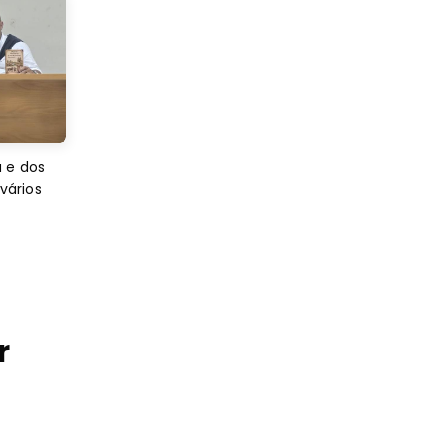
 e dos
 vários
r