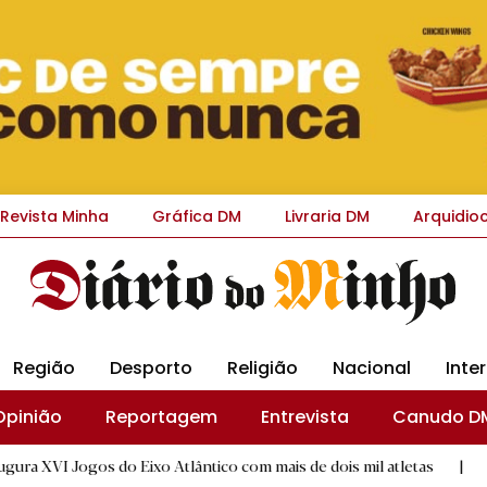
Revista Minha
Gráfica DM
Livraria DM
Arquidio
Região
Desporto
Religião
Nacional
Inte
Opinião
Reportagem
Entrevista
Canudo D
 do Eixo Atlântico com mais de dois mil atletas
|
Flor Deniz
D.