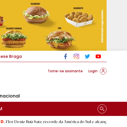
cese Braga
Torne-se assinante
Login
rnacional
M
 Ruiz bate recorde da América do Sul e alcança segunda melhor marc