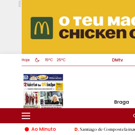
PUB.
DMtv
Hoje
15ºC
25ºC
Braga
Ao Minuto
 do mundo da moda
|
Santiago de Compostela inaugura XVI Jogos
D.