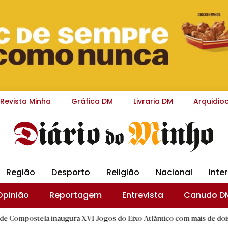
Revista Minha
Gráfica DM
Livraria DM
Arquidio
Região
Desporto
Religião
Nacional
Inte
Opinião
Reportagem
Entrevista
Canudo D
 inaugura XVI Jogos do Eixo Atlântico com mais de dois mil atletas