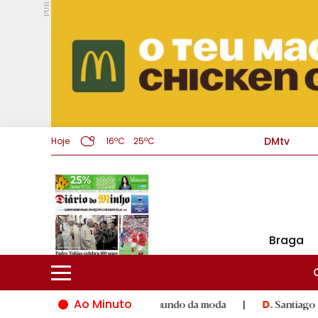
PUB.
DMtv
Hoje
16ºC
25ºC
Braga
Ao Minuto
lento e à inovação do mundo da moda
|
Santiago de Compostela
D.