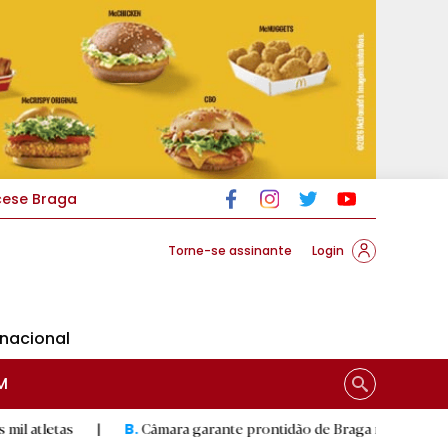
cese Braga
Torne-se assinante
Login
rnacional
M
|
Câmara garante prontidão de Braga no resgate animal
|
B.