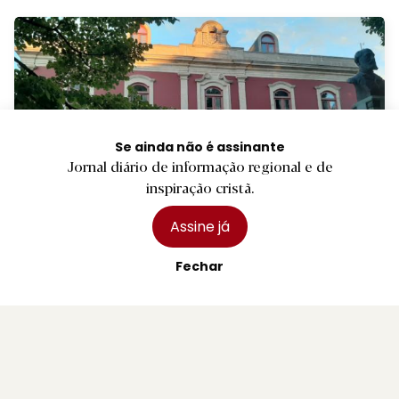
Se ainda não é assinante
Jornal diário de informação regional e de
inspiração cristã.
Assine já
R.
Pedro Abrunhosa, Camané e Dillaz nas
Festas de Paredes Coura
Fechar
2 agosto 2026