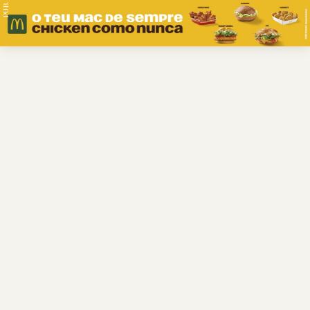
PUB.
Braga
Região
Desporto
Religião
Nacional
Internacional