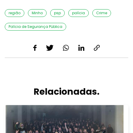
região
Minho
psp
polícia
Crime
Polícia de Segurança Pública
Relacionadas.