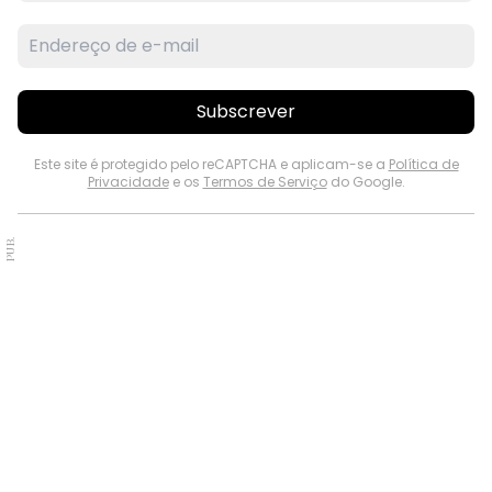
Subscrever
Este site é protegido pelo reCAPTCHA e aplicam-se a
Política de
Privacidade
e os
Termos de Serviço
do Google.
PUB.