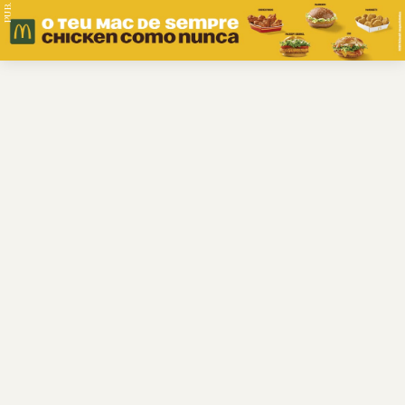
PUB.
Braga
Região
Desporto
Religião
Nacional
Internacional