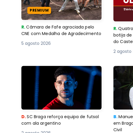
PREMIUM
R.
Câmara de Fafe agraciada pelo
R.
Quatro
CNE com Medalha de Agradecimento
botija d
do Caste
5 agosto 2026
2 agosto
D.
SC Braga reforça equipa de futsal
B.
Manuel
com ala argentino
em Braga
Civil