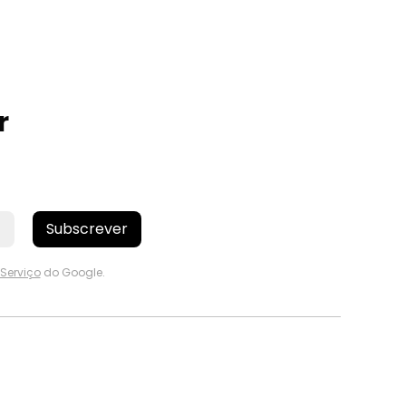
r
Subscrever
Serviço
do Google.