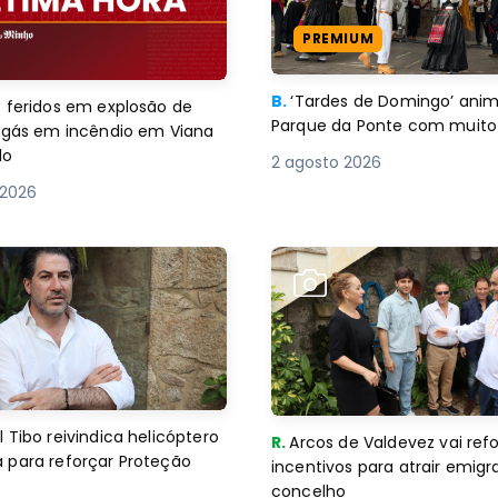
PREMIUM
B.
‘Tardes de Domingo’ an
 feridos em explosão de
Parque da Ponte com muito 
e gás em incêndio em Viana
lo
2 agosto 2026
 2026
 Tibo reivindica helicóptero
R.
Arcos de Valdevez vai ref
 para reforçar Proteção
incentivos para atrair emigr
concelho