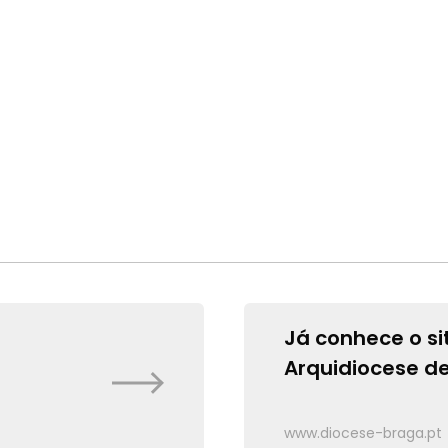
Já conhece o si
Arquidiocese d
www.diocese-braga.pt