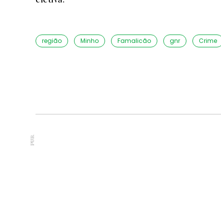
região
Minho
Famalicão
gnr
Crime
PUB.