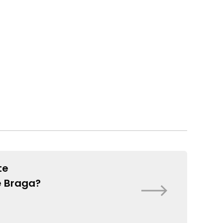
te
e Braga?