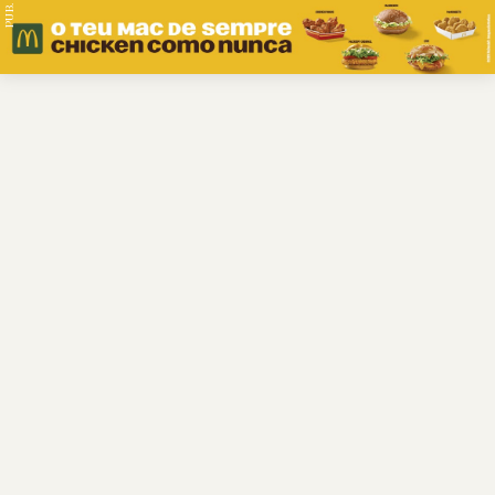
PUB.
Braga
Região
Desporto
Religião
Nacional
Internacional