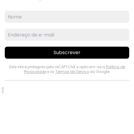
Subscrever
Este site é protegido pelo reCAPTCHA e aplicam-se a
Política de
Privacidade
e os
Termos de Serviço
do Google.
PUB.