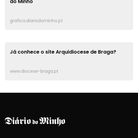
do Minho
grafica.diariodominho.pt
Já conhece o site
Arquidiocese de Braga?
www.diocese-braga.pt