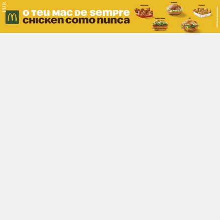
PUB.
Braga
Região
Desporto
Religião
Nacional
Internacional