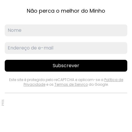
Não perca o melhor do Minho
Subscrever
Este site é protegido pelo reCAPTCHA e aplicam-se a
Política de
Privacidade
e os
Termos de Serviço
do Google.
PUB.