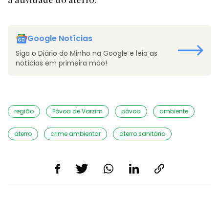
Google Notícias
Siga o Diário do Minho na Google e leia as
notícias em primeira mão!
região
Póvoa de Varzim
póvoa
ambiente
aterro
crime ambientar
aterro sanitário