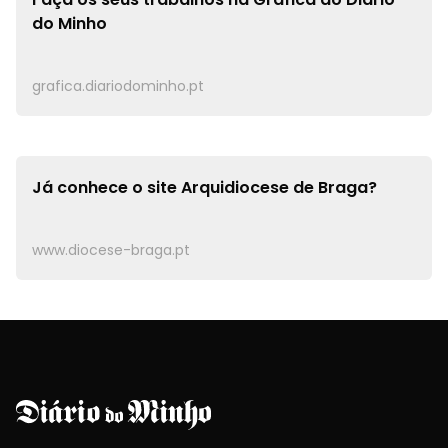
do Minho
grafica.diariodominho.pt
Já conhece o site
Arquidiocese de Braga?
www.diocese-braga.pt