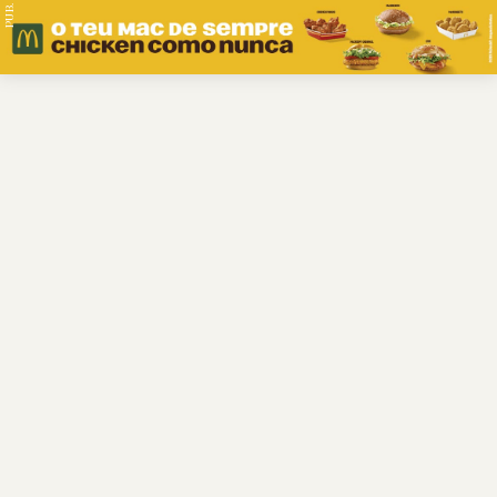
PUB.
Braga
Região
Desporto
Religião
Nacional
Internacional