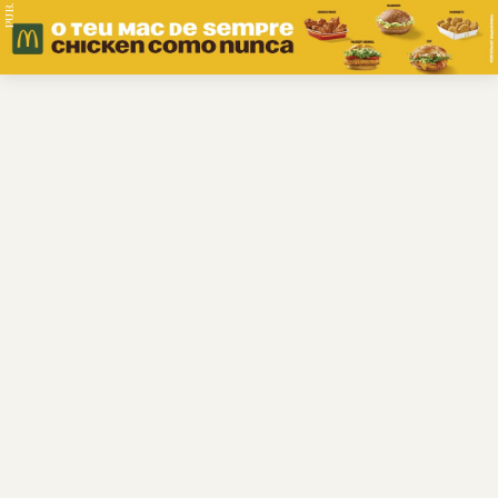
PUB.
Braga
Região
Desporto
Religião
Nacional
Internacional