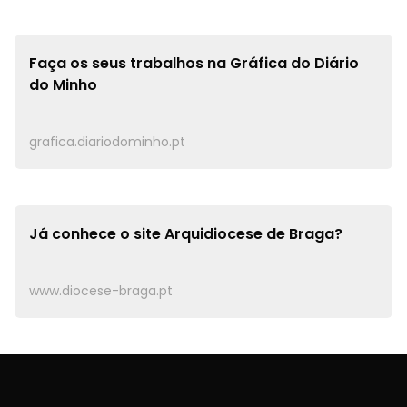
Faça os seus trabalhos na
Gráfica do Diário
do Minho
grafica.diariodominho.pt
Já conhece o site
Arquidiocese de Braga?
www.diocese-braga.pt