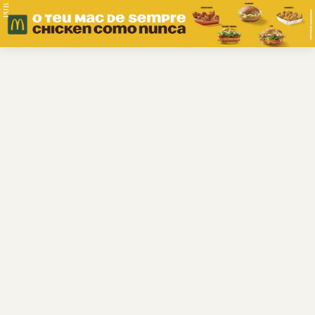
PUB.
Braga
Região
Desporto
Religião
Nacional
Internacional