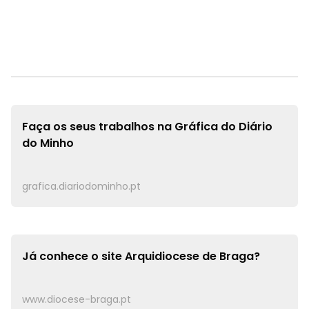
Faça os seus trabalhos na
Gráfica do Diário
do Minho
grafica.diariodominho.pt
Já conhece o site
Arquidiocese de Braga?
www.diocese-braga.pt