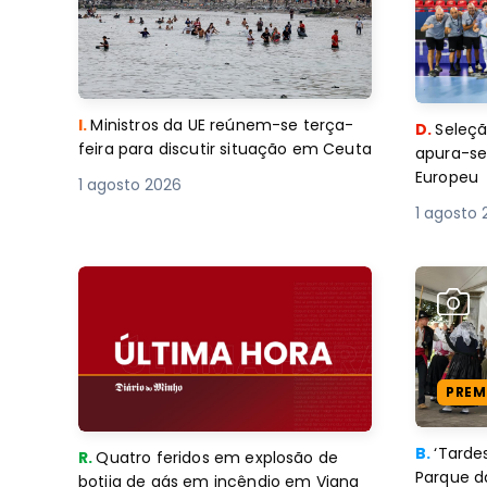
I.
Ministros da UE reúnem-se terça-
D.
Seleçã
feira para discutir situação em Ceuta
apura-se
Europeu
1 agosto 2026
1 agosto 
PREM
B.
‘Tard
R.
Quatro feridos em explosão de
Parque d
botija de gás em incêndio em Viana