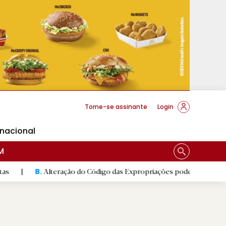
cese Braga
Torne-se assinante
Login
rnacional
M
Alteração do Código das Expropriações pode ajudar construção da
B.