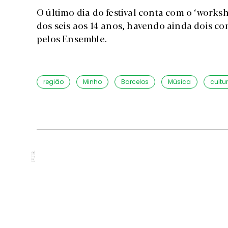
O último dia do festival conta com o ‘worksh
dos seis aos 14 anos, havendo ainda dois c
pelos Ensemble.
região
Minho
Barcelos
Música
cultu
PUB.