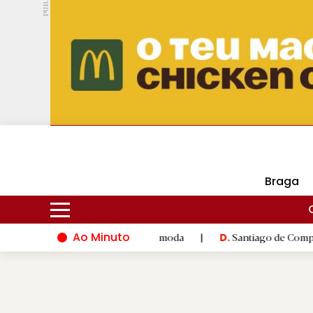
PUB.
DMtv
Hoje
16ºC
29ºC
Braga
Ao Minuto
e à inovação do mundo da moda
|
Santiago de Compostela inaug
D.