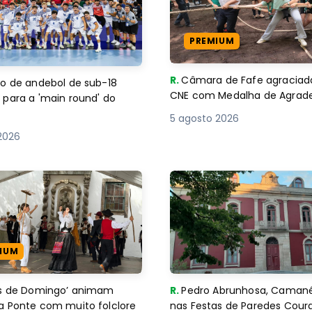
PREMIUM
R.
Câmara de Fafe agraciad
o de andebol de sub-18
CNE com Medalha de Agra
 para a 'main round' do
5 agosto 2026
2026
IUM
es de Domingo’ animam
R.
Pedro Abrunhosa, Camané 
a Ponte com muito folclore
nas Festas de Paredes Cour