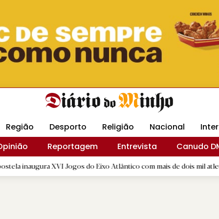
Revista Minha
Gráfica DM
Livraria DM
Arquidio
Região
Desporto
Religião
Nacional
Inte
Opinião
Reportagem
Entrevista
Canudo D
ura XVI Jogos do Eixo Atlântico com mais de dois mil atletas
|