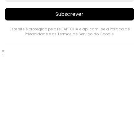
Subscrever
Este site é protegido pelo reCAPTCHA e aplicam-se a
Política de
Privacidade
e os
Termos de Serviço
do Google.
PUB.