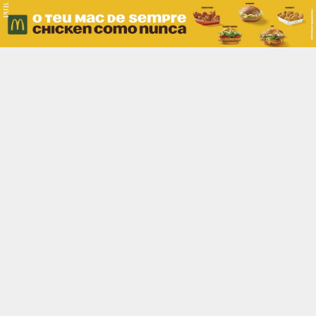
PUB.
Braga
Região
Desporto
Religião
Nacional
Internacional