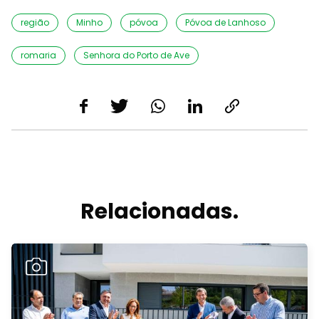
região
Minho
póvoa
Póvoa de Lanhoso
romaria
Senhora do Porto de Ave
Relacionadas.