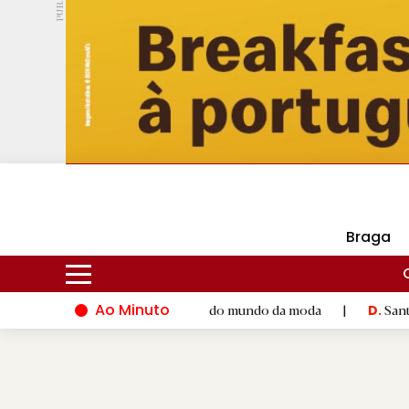
PUB.
DMtv
Hoje
16ºC
30ºC
Braga
Ao Minuto
 ao talento e à inovação do mundo da moda
|
Santiago de Comp
D.