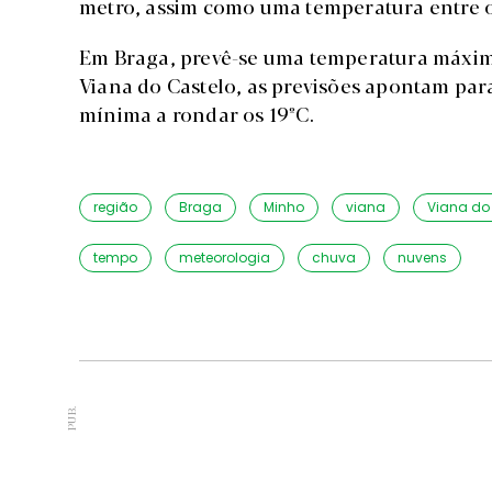
metro, assim como uma temperatura entre os 
Em Braga, prevê-se uma temperatura máxima
Viana do Castelo, as previsões apontam pa
mínima a rondar os 19ºC.
região
Braga
Minho
viana
Viana do
tempo
meteorologia
chuva
nuvens
PUB.