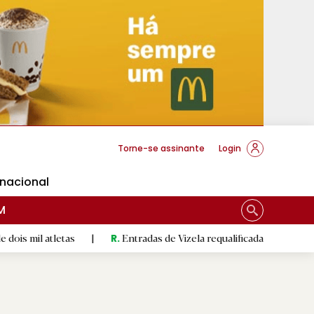
cese Braga
Torne-se assinante
Login
rnacional
M
letas
|
Entradas de Vizela requalificadas celebram revolução 
R.