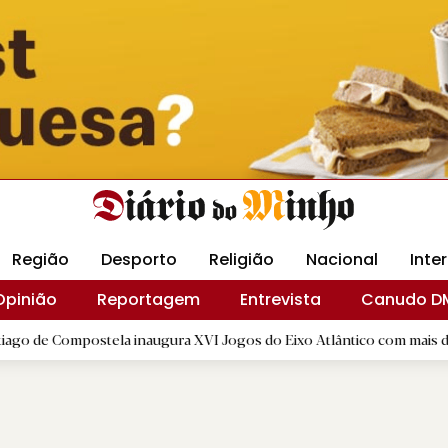
Revista Minha
Gráfica DM
Livraria DM
Arquidio
Região
Desporto
Religião
Nacional
Inte
Opinião
Reportagem
Entrevista
Canudo D
ostela inaugura XVI Jogos do Eixo Atlântico com mais de dois mil at