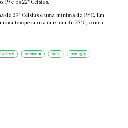
19 e os 22º Celsius.
 de 29º Celsius e uma mínima de 19ºC. Em
ra uma temperatura máxima de 25ºC, com a
 Castelo
nacional
país
portugal