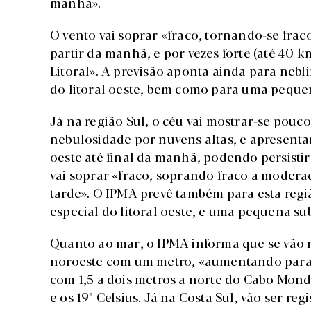
manhã».
O vento vai soprar «fraco, tornando-se fra
partir da manhã, e por vezes forte (até 40 
Litoral». A previsão aponta ainda para nebl
do litoral oeste, bem como para uma peque
Já na região Sul, o céu vai mostrar-se po
nebulosidade por nuvens altas, e apresenta
oeste até final da manhã, podendo persistir 
vai soprar «fraco, soprando fraco a modera
tarde». O IPMA prevê também para esta regi
especial do litoral oeste, e uma pequena s
Quanto ao mar, o IPMA informa que se vão r
noroeste com um metro, «aumentando para 
com 1,5 a dois metros a norte do Cabo Mon
e os 19º Celsius. Já na Costa Sul, vão ser re