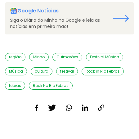
Google Notícias
Siga o Diário do Minho na Google e leia as
notícias em primeira mão!
região
Minho
Guimarães
Festival Música
Música
cultura
festival
Rock in Rio Febras
febras
Rock No Rio Febras