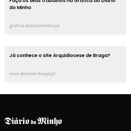
Faça os seus trabalhos na
Gráfica do Diário
do Minho
grafica.diariodominho.pt
Já conhece o site
Arquidiocese de Braga?
www.diocese-braga.pt