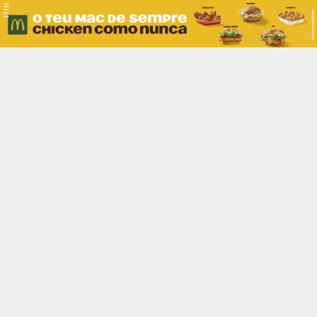
PUB.
Braga
Região
Desporto
Religião
Nacional
Internacional