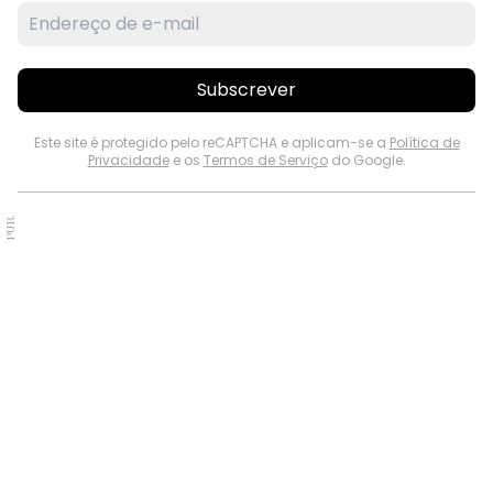
Subscrever
Este site é protegido pelo reCAPTCHA e aplicam-se a
Política de
Privacidade
e os
Termos de Serviço
do Google.
PUB.