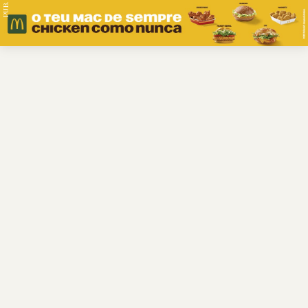
PUB.
Braga
Região
Desporto
Religião
Nacional
Internacional