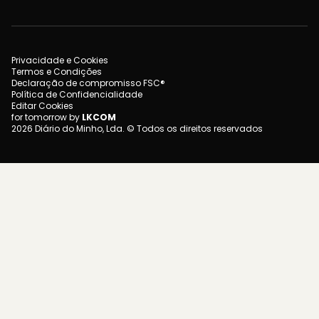
Privacidade e Cookies
Termos e Condições
Declaração de compromisso FSC®
Política de Confidencialidade
Editar Cookies
for tomorrow by
LKCOM
2026 Diário do Minho, Lda. © Todos os direitos reservados