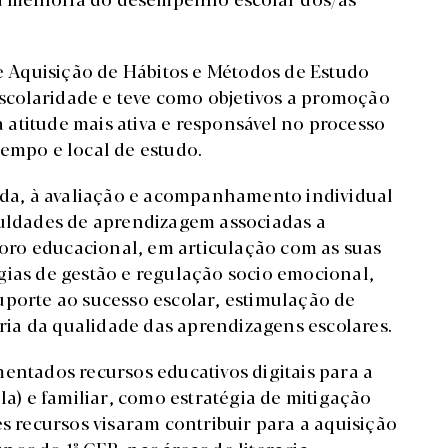
de Aquisição de Hábitos e Métodos de Estudo
 escolaridade e teve como objetivos a promoção
atitude mais ativa e responsável no processo
tempo e local de estudo.
inda, à avaliação e acompanhamento individual
culdades de aprendizagem associadas a
 foro educacional, em articulação com as suas
gias de gestão e regulação socio emocional,
uporte ao sucesso escolar, estimulação de
ia da qualidade das aprendizagens escolares.
entados recursos educativos digitais para a
la) e familiar, como estratégia de mitigação
es recursos visaram contribuir para a aquisição
os do 1º CEB, nas áreas de literacia