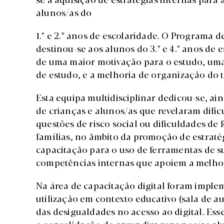
alunos/as do
1.º e 2.º anos de escolaridade. O Programa 
destinou-se aos alunos do 3.º e 4.º anos de
de uma maior motivação para o estudo, uma 
de estudo, e a melhoria de organização do 
Esta equipa multidisciplinar dedicou-se, a
de crianças e alunos/as que revelaram difi
questões de risco social ou dificuldades de
famílias, no âmbito da promoção de estraté
capacitação para o uso de ferramentas de s
competências internas que apoiem a melhor
Na área de capacitação digital foram implem
utilização em contexto educativo (sala de au
das desigualdades no acesso ao digital. Ess
e consolidação de aprendizagens nos/as alun