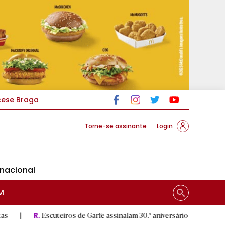
cese Braga
Torne-se assinante
Login
rnacional
M
Escuteiros de Garfe assinalam 30.º aniversário em setembro
|
R.