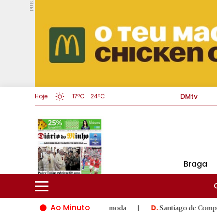
PUB.
DMtv
Hoje
17ºC
24ºC
Braga
Ao Minuto
à inovação do mundo da moda
|
Santiago de Compostela inaugura
D.