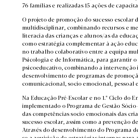
76 famílias e realizadas 15 ações de capaci
O projeto de promoção do sucesso escolar 
multidisciplinar, combinando recursos e me
literacia das crianças e alunos/as da educa
como estratégia complementar à ação educat
no trabalho colaborativo entre a equipa mult
Psicologia e de Informática, para garantir
psicoeducativo, combinando a intervenção in
desenvolvimento de programas de promoção 
comunicacional, socio emocional, pessoal
Na Educação Pré-Escolar e no 1.º Ciclo do E
implementado o Programa de Gestão Sócio-
das competências socio emocionais das cria
sucesso escolar, assim como a prevenção d
Através do desenvolvimento do Programa 
se a aquisição de estratégias internas par