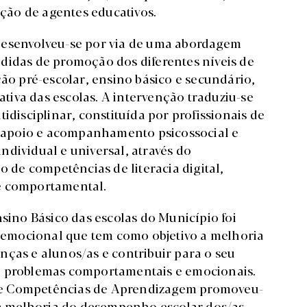
tação de agentes educativos.
desenvolveu-se por via de uma abordagem
didas de promoção dos diferentes níveis de
ção pré-escolar, ensino básico e secundário,
iva das escolas. A intervenção traduziu-se
idisciplinar, constituída por profissionais de
 o apoio e acompanhamento psicossocial e
dividual e universal, através do
de competências de literacia digital,
 e comportamental.
nsino Básico das escolas do Município foi
emocional que tem como objetivo a melhoria
nças e alunos/as e contribuir para o seu
e problemas comportamentais e emocionais.
de Competências de Aprendizagem promoveu-
a a melhoria do desempenho escolar dos/as