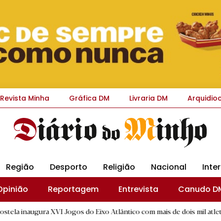
Revista Minha
Gráfica DM
Livraria DM
Arquidio
Região
Desporto
Religião
Nacional
Inte
Opinião
Reportagem
Entrevista
Canudo D
 XVI Jogos do Eixo Atlântico com mais de dois mil atletas
|
R.