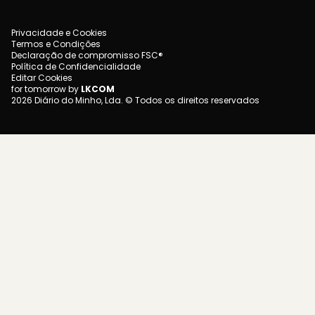
Privacidade e Cookies
Termos e Condições
Declaração de compromisso FSC®
Política de Confidencialidade
Editar Cookies
for tomorrow by
LKCOM
2026 Diário do Minho, Lda. © Todos os direitos reservados