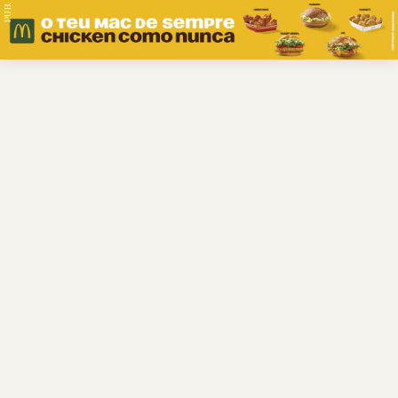
PUB.
Braga
Região
Desporto
Religião
Nacional
Internacional