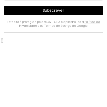
Subscrever
Este site é protegido pelo reCAPTCHA e aplicam-se a
Política de
Privacidade
e os
Termos de Serviço
do Google.
PUB.