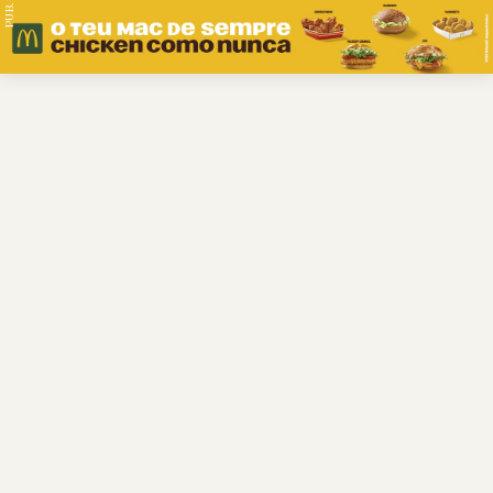
PUB.
Braga
Região
Desporto
Religião
Nacional
Internacional