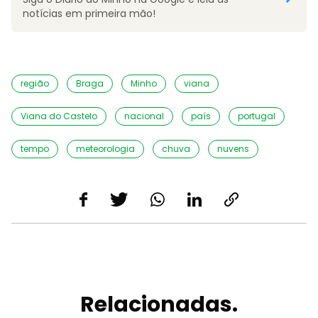
notícias em primeira mão!
região
Braga
Minho
viana
Viana do Castelo
nacional
país
portugal
tempo
meteorologia
chuva
nuvens
Relacionadas.