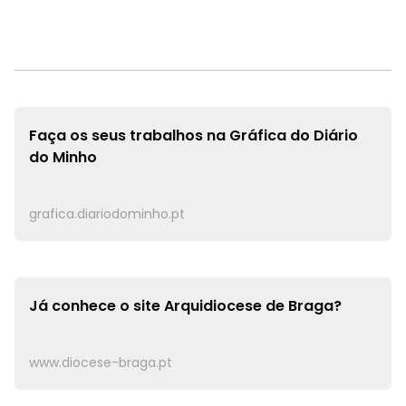
Faça os seus trabalhos na
Gráfica do Diário
do Minho
grafica.diariodominho.pt
Já conhece o site
Arquidiocese de Braga?
www.diocese-braga.pt