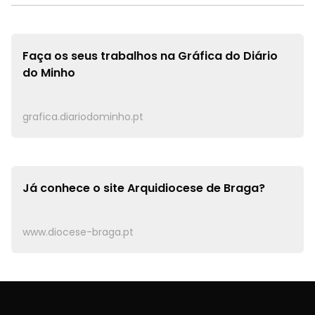
Faça os seus trabalhos na
Gráfica do Diário
do Minho
grafica.diariodominho.pt
Já conhece o site
Arquidiocese de Braga?
www.diocese-braga.pt