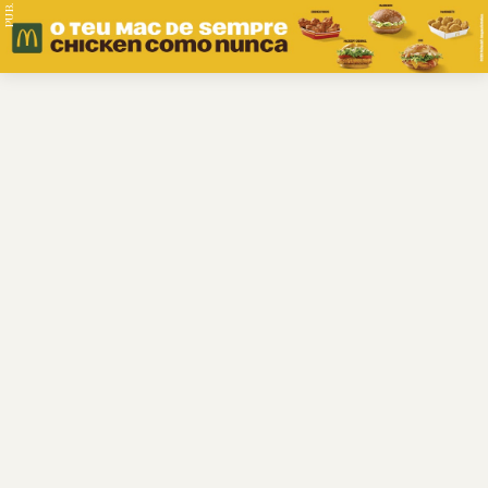
PUB.
Braga
Região
Desporto
Religião
Nacional
Internacional