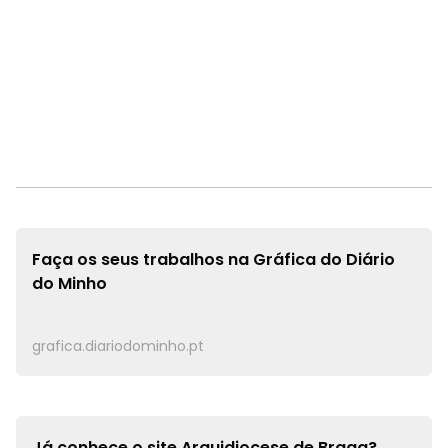
Faça os seus trabalhos na
Gráfica do Diário
do Minho
grafica.diariodominho.pt
Já conhece o site
Arquidiocese de Braga?