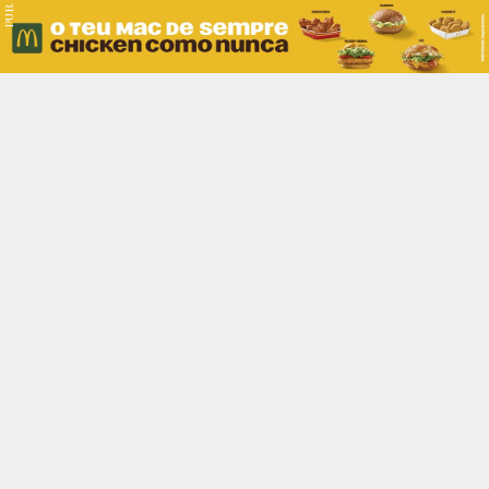
PUB.
Braga
Região
Desporto
Religião
Nacional
Internacional