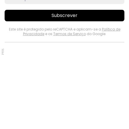
Subscrever
Este site é protegido pelo reCAPTCHA e aplicam-se a
Política de
Privacidade
e os
Termos de Serviço
do Google.
PUB.