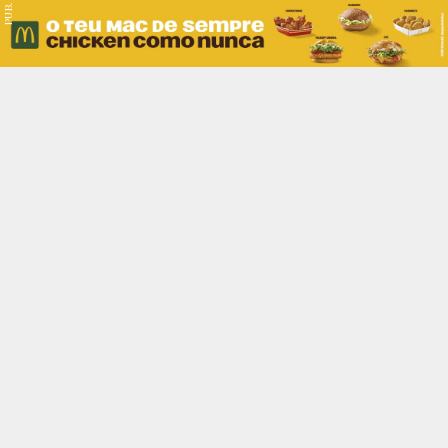
PUB.
Braga
Região
Desporto
Religião
Nacional
Internacional