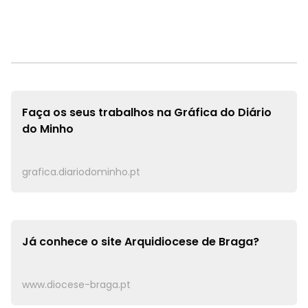
Faça os seus trabalhos na
Gráfica do Diário
do Minho
grafica.diariodominho.pt
Já conhece o site
Arquidiocese de Braga?
www.diocese-braga.pt