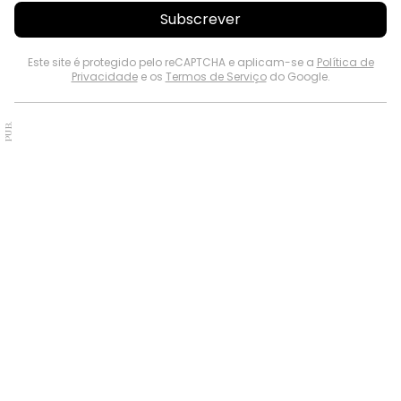
Subscrever
Este site é protegido pelo reCAPTCHA e aplicam-se a
Política de
Privacidade
e os
Termos de Serviço
do Google.
PUB.