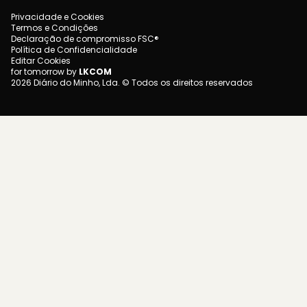
Privacidade e Cookies
Termos e Condições
Declaração de compromisso FSC®
Política de Confidencialidade
Editar Cookies
for tomorrow by
LKCOM
2026 Diário do Minho, Lda. © Todos os direitos reservados