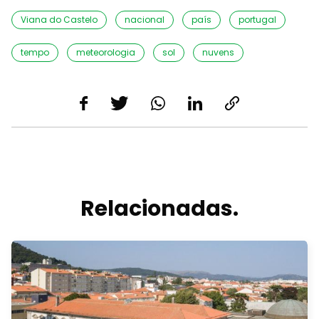
Viana do Castelo
nacional
país
portugal
tempo
meteorologia
sol
nuvens
Relacionadas.