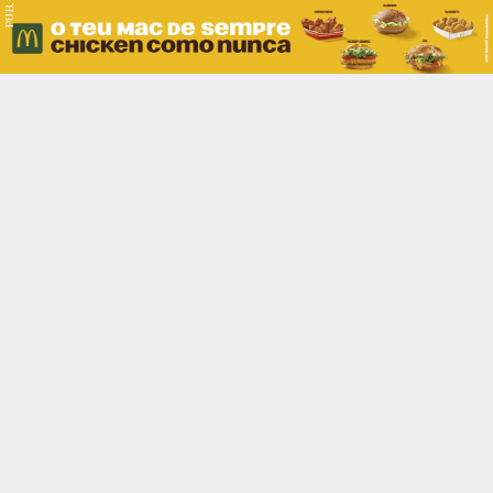
PUB.
Braga
Região
Desporto
Religião
Nacional
Internacional