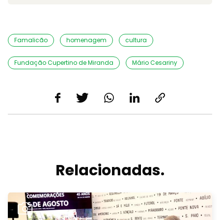
Famalicão
homenagem
cultura
Fundação Cupertino de Miranda
Mário Cesariny
Relacionadas.