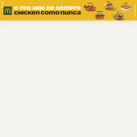
PUB.
Braga
Região
Desporto
Religião
Nacional
Internacional