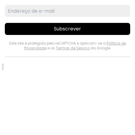
Subscrever
Este site é protegido pelo reCAPTCHA e aplicam-se a
Política de
Privacidade
e os
Termos de Serviço
do Google.
PUB.