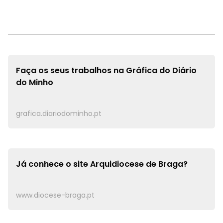
Faça os seus trabalhos na
Gráfica do Diário
do Minho
grafica.diariodominho.pt
Já conhece o site
Arquidiocese de Braga?
www.diocese-braga.pt