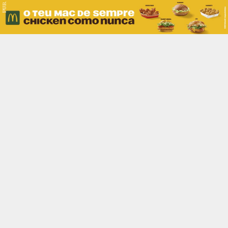
PUB.
Braga
Região
Desporto
Religião
Nacional
Internacional