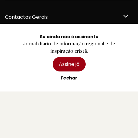
Contactos Gerais
Se ainda não é assinante
Jornal diário de informação regional e de
Redação
inspiração cristã.
Assine já
Departamento Comercial
Fechar
Publicidade
Privacidade e Cookies
Termos e Condições
Declaração de compromisso FSC®
Política de Confidencialidade