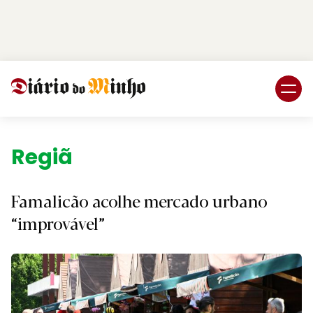
Login
Subscreva DM
Região.
Famalicão acolhe mercado urbano
“improvável”