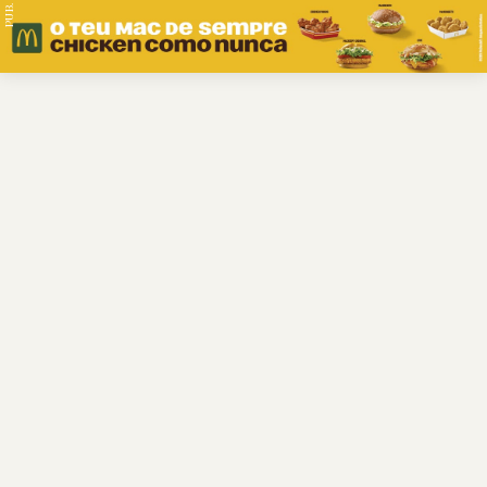
PUB.
Braga
Região
Desporto
Religião
Nacional
Internacional