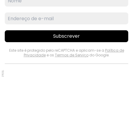
Subscrever
Este site é protegido pelo reCAPTCHA e aplicam-se a
Política de
Privacidade
e os
Termos de Serviço
do Google.
PUB.